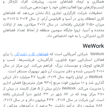
همکاری و ایجاد فضاهای جدید، پیشرفت افراد تازه‌کار و
کسب‌وکارهای نوپا فعالیت‌های خود را جهت‌دهی می‌کنند.
تحقیقات شرکت کارگزاری تجاری JLL نشان می‌دهد که فضاهای
کاری انعطاف پذیر در آسیا و اقیانوس آرام، از سال 2014 تا 2017 به
میزان 150٪ افزایش یافته‌اند. در سال 2017 میلادی، بعد از ایالات
متحده و آسیا، اروپا جایگاه سومین منطقه از لحاظ تعداد فضاهای
کاری اشتراکی، را به خود اختصاص داد.
WeWork
WeWork شرکتی آمریکایی است که
فضاهای کاری اشتراکی
را برای
فعالان استارتاپی حوزه فناوری، کارآفرینان، فریلنسرها، کسب و
کارهای کوچک و موسسات بزرگ فراهم می‌کند. این مرکز در سال
۲۰۱۰ تاسیس شده و دفتر مدیریت آن شهر نیویورک مستقر است.
WeWork در اوایل ژانویه سال ۲۰۱۹، تقریبا ۴۷ میلیارد دلار ارزش
گذاری شد و ۱۰ میلیون فوت مربع (۹۳۰ هزار مترمربع) فضای اداری
را مدیریت می‌کند. WeWork دارای بیش از ۵ هزار کارمند در بیش از
۲۸۰ مرکز بوده که در ۸۶ شهر در ۳۲ کشور دنیا گسترش یافته
است. این شرکت در سال ۲۰۱۶، ۴۳۶ میلیون دلار و در سال ۲۰۱۷،
۸۸۶ میلیون دلار درآمد داشت. ۹۰ درصد از درآمدهای مذکور، از