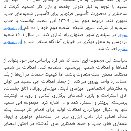
سفید با توجه به نیاز کنونی جامعه و بازار کار تصمیم گرفت تا
ساختاری را به‌صورت تأسیس فرنچایز برای تأسیس شعبه‌های جدید
تدوین کند. درنیمه دوم سال 1399 آبی سفید توانست با جذب
سرمایه از شرکت سپهر شبکه، شعبه دوم خود را به نام
آبی سفید
سپهر
در سپاهان شهر اصفهان راه اندازی کند. در سال 1401 شعبه
فردوسی به محل دیگری در خیابان آمادگاه منتقل شد و
آبی سفید
فناپ
احداث شد.
سیاست این مجموعه این است که هر فرد براساس نیاز خود بتواند از
فضاها و امکانات شعب آبی‌سفید استفاده کند. امکانات در شعب
مختلف ممکن است متفاوت باشد. اما کیفیت خدمات در آن‌ها از یک
استاندارد واحد پیروی می‌کند. از جمله امکانات آبی سفید می توان
به دفترهای اختصاصی، میزهای ثابت، میزهای روزانه، اتاق جلسات،
اتاق استراحت‌ و بازی، فضاهای برگزاری کلاس و رویداد، اینترنت
پرسرعت، پرینتر و اسکنر، کمد و ... اشاره کرد. مجموعه آبی سفید
تنها به دنبال مهیاکردن امکانات اولیه برای انجام کار نیست بلکه
هدف اصلی قرار دادن ابزاری برتر در استخدام، نوآوری و ایجاد
همکاری های جدید و حفظ همکاری های گذشته در اختیار اعضای
خود است.