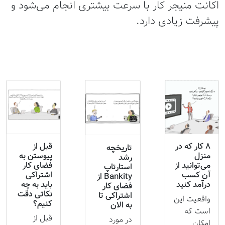
اکانت منیجر کار با سرعت بیشتری انجام می‌شود و
پیشرفت زیادی دارد.
8 کار که در
قبل از
تاریخچه
منزل
پیوستن به
رشد
می‌توانید از
فضای کار
استارتاپ
آن‌ کسب
اشتراکی
Bankity از
درآمد کنید
باید به چه
فضای کار
نکاتی دقت
اشتراکی تا
واقعیت این
کنیم؟
به الان
است که
قبل از
در مورد
امکان