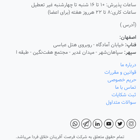
عات پذیرش: ۱۰ تا ۱۶ شنبه تا چهارشنبه غیر تعطیل
عات کاری:8 تا 22 هرروز هفته (برای اعضا)
آدرس )
صفهان:
ناپ:
خیابان آمادگاه - روبروی هتل عباسی
پهر:
سپاهان‌شهر - میدان غدیر - مجتمع هفت‌نگین - طبقه ا
رباره ما
وانین و مقررات
ریم خصوصی
ماس با ما
بت شکایات
والات متداول
تمام حقوق متعلق به شرکت فرصت آفرینان خلاق فردا می‌باشد.