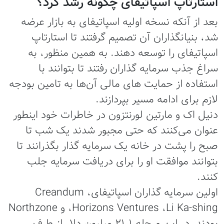
استارتاپ اسپاتیفای چگونه رشد کرد؟
بعد از آنکه نسخه اولیه اسپاتیفای به بازار عرضه
شد، بنیانگذاران آن تصمیم گرفتند تا استارتاپ
اسپاتیفای را توسعه دهند. به همین منظور، به
سراغ جذب سرمایه گذاران رفتند تا بتوانند با
استفاده از حمایت های مالی آن‌ها به تامین بودجه‌
لازم برای ادامه مسیر بپردازند.
دنیل اک و مارتین لورنتزون در خاطرات خود اینطور
عنوان می‌کنند که حتی مجبور شدند یک شب تا
صبح را پشت در خانه یک سرمایه گذار بگذرانند تا
بتوانند موافقت او را برای دریافت سرمایه جلب
کنند.
اولین سرمایه گذاران اسپاتیفای، Creandum
،Horizons Ventures ،Li Ka-shing و Northzone
بودند. در این مرحله ۲۱.۱ میلیون دلار از طرف