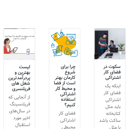
سکوت در
چرا برای
لیست
فضای کار
شروع
بهترین و
اشتراکی
کارمان بهتر
پردرآمدترین
است از فضا
شغل های
اینکه یک
و محیط کار
فریلنسری
فضای کار
اشتراکی
از آنجایی که
استفاده
اشتراکی
فریلنسینگ
کنیم؟
باید مثل
در سال‌های
فضای کار
کتابخانه
اخیر مورد
اشتراکی
ساکت باشد
استقبال
محیطی
یا مثل