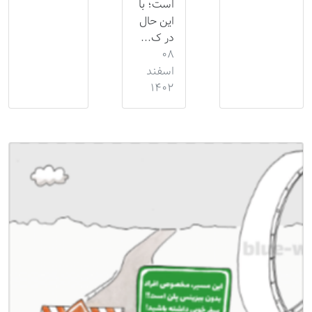
است؛ با
این حال
در ک...
۰۸
اسفند
۱۴۰۲