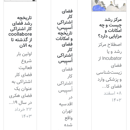
فضای
کار
تاریخچه
مرکز رشد
اشتراکی
رشد فضای
چیست و چه
اُسپِیس؛
کار اشتراکی
امکانات و
تاریخچه
coollabore
مزایایی دارد؟
و امکانات
از گذشته تا
فضای
اصطلاح مرکز
به الان
کار
رشد و یا
اولین بار
اشتراکی
Incubator از
اُسپِیس
شروع
فضای
فعالیت
فضای
زیست‌شناسی
فضای کار
کار
و پزشکی وارد
اشتراکی به
اشتراکی
فضای کا...
عنوان یک
اُسپِیس
۰۸ اسفند
فضای هکری
در
۱۴۰۲
در سال 19...
اقدسیه
۲۲ خرداد
تهران
۱۴۰۳
واقع
شده