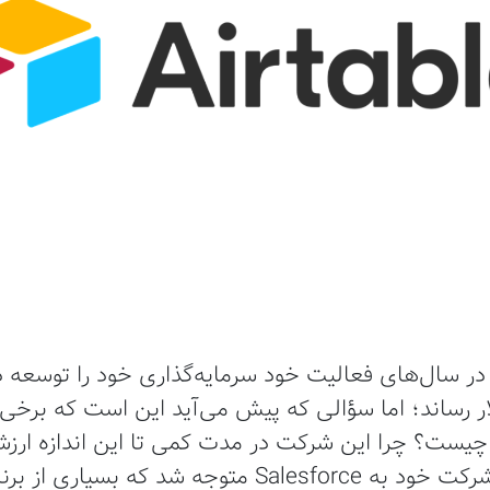
 5.8 میلیارد دلار رساند؛ اما سؤالی که پیش می‌آید این است که ب
الچف پس از فروش اولین شرکت خود به Salesforce متوجه شد 